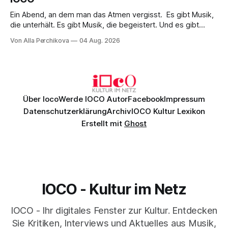
Ein Abend, an dem man das Atmen vergisst. Es gibt Musik,
die unterhält. Es gibt Musik, die begeistert. Und es gibt
Musik, nach der man minutenlang kein Wort sagen kann.
Von Alla Perchikova
04 Aug. 2026
Genau so war der Abend im Kurhaus Wiesbaden, an dem
Johannes Brahms’ Erstes Klavierkonzert d-Moll op. 15 mit
Daniil
Über Ioco
Werde IOCO Autor
Facebook
Impressum
Datenschutzerklärung
Archiv
IOCO Kultur Lexikon
Erstellt mit
Ghost
IOCO - Kultur im Netz
IOCO - Ihr digitales Fenster zur Kultur. Entdecken
Sie Kritiken, Interviews und Aktuelles aus Musik,