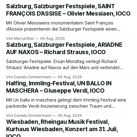
Salzburg, Salzburger Festspiele, SAINT
FRANÇOIS D’ASSISE – Olivier Messiaen, IOCO
Mit Olivier Messiaens monumentalem Saint François
d’Assise präsentieren die Salzburger Festspiele einen
außergewöhnlichen Opernabend. Romeo Castellucci gelingt
Von Marcel Bub
06 Aug. 2026
eine bildgewaltige Inszenierung, Maxime Pascal entfaltet
Salzburg, Salzburger Festspiele, ARIADNE
die komplexe Partitur eindrucksvoll, Philippe Sly berührt als
AUF NAXOS – Richard Strauss, IOCO
Franziskus.
Salzburger Festspiele: Ersan Mondtag verlegt Richard
Strauss' Ariadne auf Naxos auf den Mars und verbindet
Science-Fiction mit Opernklassik. Musikalisch überzeugt die
Von Daniela Zimmermann
06 Aug. 2026
Aufführung mit starken Solisten und den Wiener
Halfing, Immling-Festival, UN BALLO IN
Philharmonikern, szenisch bleibt der zweite Akt jedoch
MASCHERA – Giuseppe Verdi, IOCO
hinter den Erwartungen zurück.
Mit Un ballo in maschera gelingt dem Immling Festival eine
packende Verdi-Inszenierung zwischen Traum und
Wirklichkeit. Verena von Kerssenbrock verbindet
Von Daniela Zimmermann
06 Aug. 2026
psychologische Tiefe mit starken Bildern, getragen von
Wiesbaden, Rheingau Musik Festival,
einem spielfreudigen Ensemble und einer musikalisch
Kurhaus Wiesbaden, Konzert am 31. Juli,
überzeugenden Gesamtleistung.
IOCO