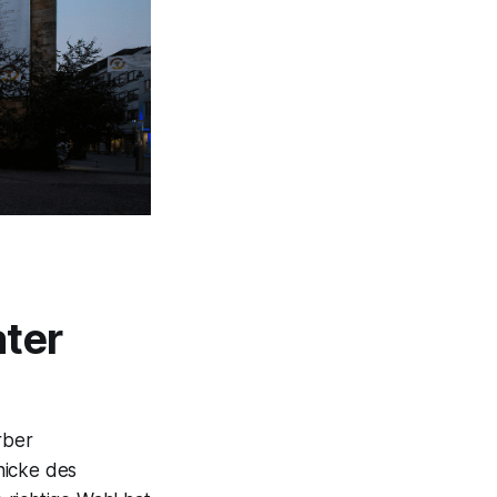
ater
rber
hicke des