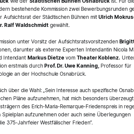
ück
wie der
Städtischen Bühnen
Osnabrück
ist. Für di
liedern bestehende Kommission zwei Bewerbungsrunden g
 Aufsichtsrat der Städtischen Bühnen mit
Ulrich Mokru
r. Ralf Waldschmidt
gewählt.
ission unter Vorsitz der Aufsichtsratsvorsitzenden
Brigi
onen, darunter als externe Experten Intendantin Nicola 
d Intendant
Markus Dietze
vom
Theater Koblenz.
Unter
ion erstmals durch
Prof. Dr. Uwe Kanning,
Professor für
ologie an der Hochschule Osnabrück.
sich über die Wahl:
„Sein Interesse auch spezifische Osn
rischen Pläne aufzunehmen, hat mich besonders überzeugt.
isträgern des Erich-Maria-Remarque-Friedenspreis in reg
n Spielplan aufzunehmen oder auch seine Überlegungen 
e 375-Jahrfeier Westfälischer Frieden“.