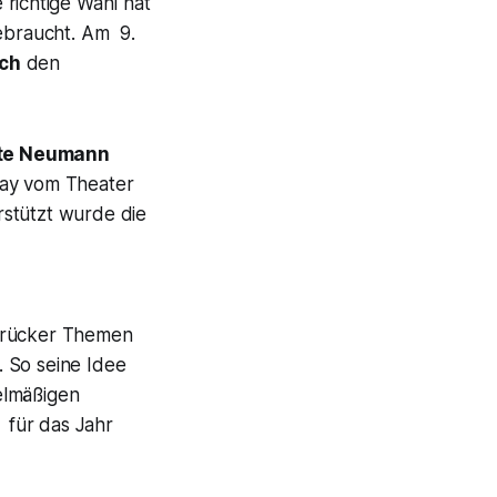
e richtige Wahl hat
ebraucht. Am 9.
sch
den
tte Neumann
May vom Theater
stützt wurde die
abrücker Themen
 So seine Idee
elmäßigen
für das Jahr