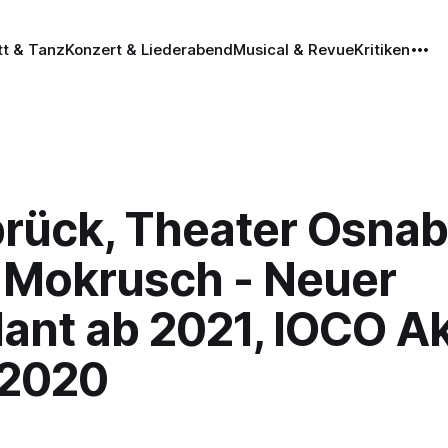
tt & Tanz
Konzert & Liederabend
Musical & Revue
Kritiken
rück, Theater Osnab
h Mokrusch - Neuer
ant ab 2021, IOCO Ak
.2020