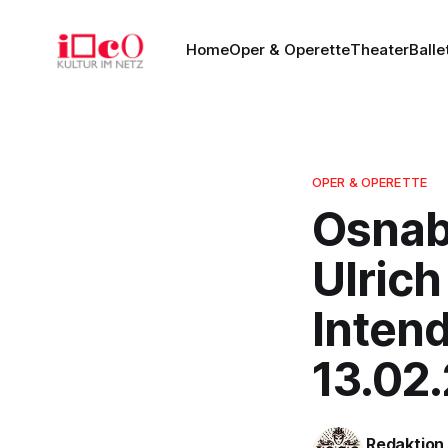
Home
Oper & Operette
Theater
Balle
OPER & OPERETTE
Osnab
Ulric
Intend
13.02
Redaktion