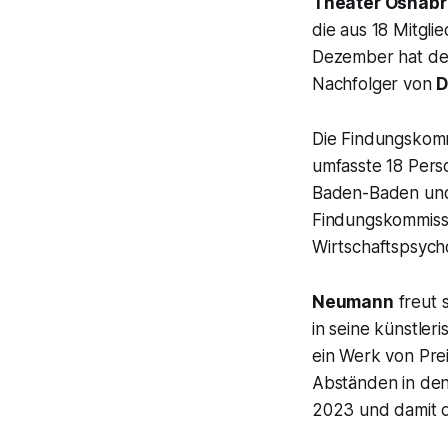
Theater Osnabr
die aus 18 Mitg
Dezember hat der
Nachfolger von
D
Die Findungskomm
umfasste 18 Pers
Baden-Baden un
Findungskommiss
Wirtschaftspsych
Neumann
freut 
in seine künstle
ein Werk von Pre
Abständen in de
2023 und damit di