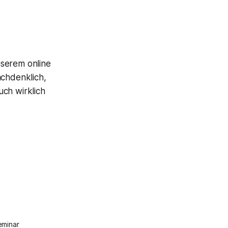
nserem online
achdenklich,
uch wirklich
eminar