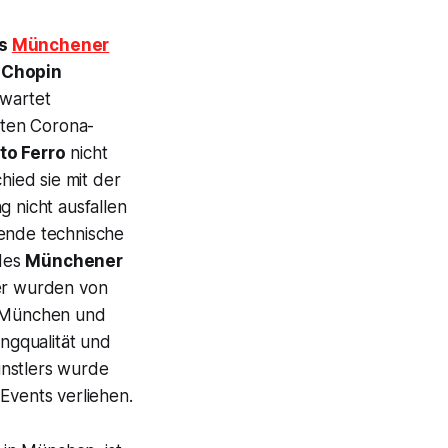
ns
Münchener
 Chopin
rwartet
uten Corona-
to Ferro
nicht
hied sie mit der
g nicht ausfallen
gende technische
 des
Münchener
er wurden von
 München und
ngqualität und
ünstlers wurde
vents verliehen.