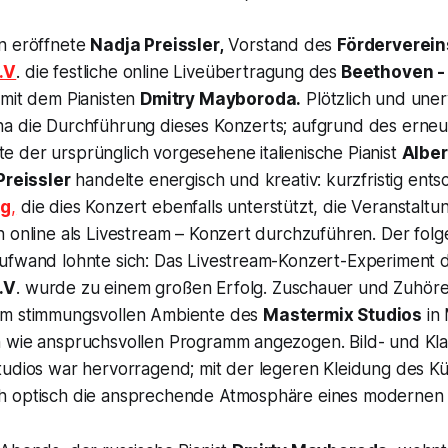
n eröffnete
Nadja Preissler,
Vorstand des
Förderverei
.V
. die festliche online Liveübertragung des
Beethoven -
 mit dem Pianisten
Dmitry Mayboroda.
Plötzlich und une
a die Durchführung dieses Konzerts; aufgrund des erne
 der ursprünglich vorgesehene italienische Pianist
Alber
Preissler
handelte energisch und kreativ: kurzfristig entsc
ng
,
die dies Konzert ebenfalls unterstützt, die Veranstaltun
n online als Livestream – Konzert durchzuführen. Der fol
ufwand lohnte sich: Das Livestream-Konzert-Experiment
.V
. wurde zu einem großen Erfolg. Zuschauer und Zuhör
em stimmungsvollen Ambiente des
Mastermix Studios
in
 wie anspruchsvollen Programm angezogen. Bild- und Kla
tudios war hervorragend; mit der legeren Kleidung des K
 optisch die ansprechende Atmosphäre eines modernen E