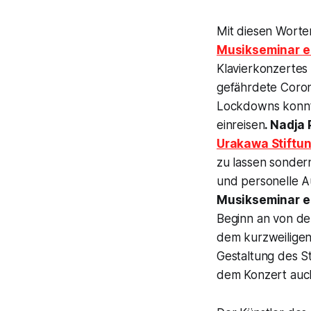
Mit diesen Worte
Musikseminar e
Klavierkonzertes
gefährdete Coron
Lockdowns konnte
einreisen
. Nadja 
Urakawa Stiftu
zu lassen sonder
und personelle A
Musikseminar e
Beginn an von d
dem kurzweiligen
Gestaltung des S
dem Konzert auch