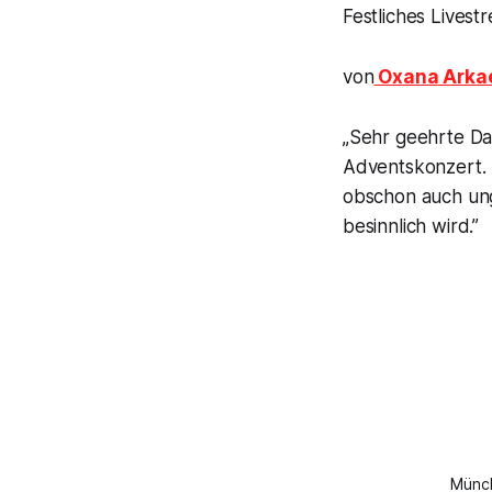
Festliches Lives
von
Oxana Arka
„Sehr geehrte Da
Adventskonzert. D
obschon auch ung
besinnlich wird.”
Münch