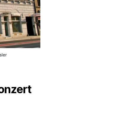
sler
onzert