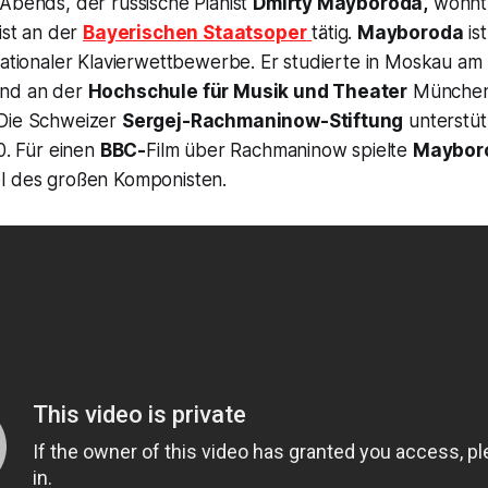
 Abends, der russische Pianist
Dmirty Mayboroda,
wohnt 
nist an der
Bayerischen Staatsoper
tätig.
Mayboroda
ist
rnationaler Klavierwettbewerbe. Er studierte in Moskau a
und an der
Hochschule für Musik und Theater
München 
 Die Schweizer
Sergej-Rachmaninow-Stiftung
unterstüt
10. Für einen
BBC-
Film über Rachmaninow spielte
Maybor
l des großen Komponisten.