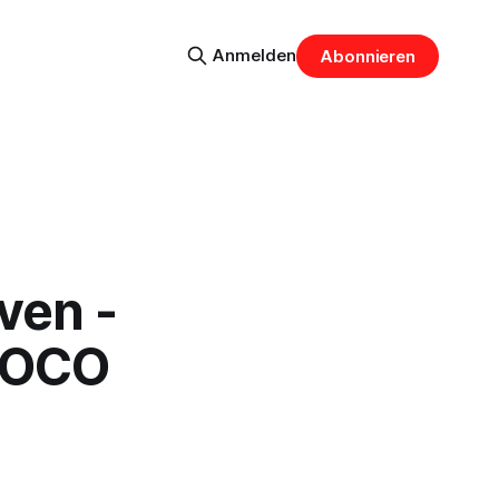
Anmelden
Abonnieren
ven -
 IOCO