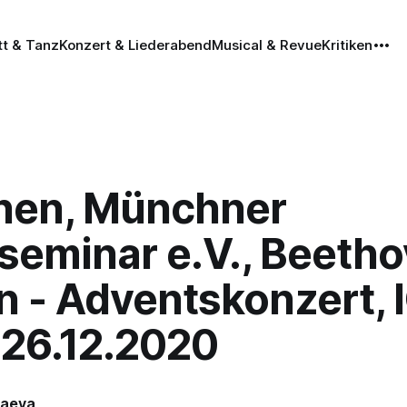
tt & Tanz
Konzert & Liederabend
Musical & Revue
Kritiken
en, Münchner
seminar e.V., Beetho
n - Adventskonzert,
, 26.12.2020
kaeva