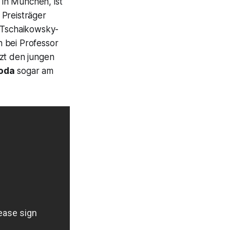
in München, ist
 Preisträger
m Tschaikowsky-
bei Professor
zt den jungen
oda
sogar am