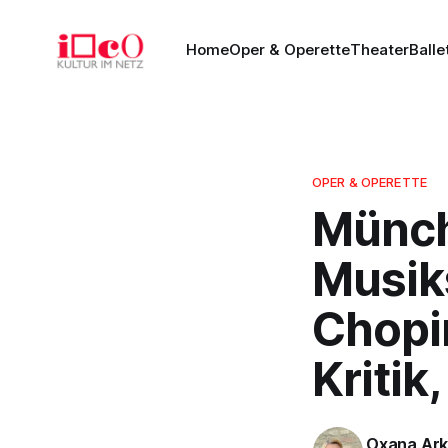
Home
Oper & Operette
Theater
Balle
OPER & OPERETTE
Münch
Musik
Chopi
Kritik
Oxana Ar