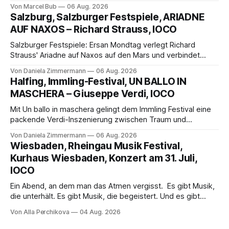
außergewöhnlichen Opernabend. Romeo Castellucci gelingt
Von Marcel Bub
06 Aug. 2026
eine bildgewaltige Inszenierung, Maxime Pascal entfaltet
Salzburg, Salzburger Festspiele, ARIADNE
die komplexe Partitur eindrucksvoll, Philippe Sly berührt als
AUF NAXOS – Richard Strauss, IOCO
Franziskus.
Salzburger Festspiele: Ersan Mondtag verlegt Richard
Strauss' Ariadne auf Naxos auf den Mars und verbindet
Science-Fiction mit Opernklassik. Musikalisch überzeugt die
Von Daniela Zimmermann
06 Aug. 2026
Aufführung mit starken Solisten und den Wiener
Halfing, Immling-Festival, UN BALLO IN
Philharmonikern, szenisch bleibt der zweite Akt jedoch
MASCHERA – Giuseppe Verdi, IOCO
hinter den Erwartungen zurück.
Mit Un ballo in maschera gelingt dem Immling Festival eine
packende Verdi-Inszenierung zwischen Traum und
Wirklichkeit. Verena von Kerssenbrock verbindet
Von Daniela Zimmermann
06 Aug. 2026
psychologische Tiefe mit starken Bildern, getragen von
Wiesbaden, Rheingau Musik Festival,
einem spielfreudigen Ensemble und einer musikalisch
Kurhaus Wiesbaden, Konzert am 31. Juli,
überzeugenden Gesamtleistung.
IOCO
Ein Abend, an dem man das Atmen vergisst. Es gibt Musik,
die unterhält. Es gibt Musik, die begeistert. Und es gibt
Musik, nach der man minutenlang kein Wort sagen kann.
Von Alla Perchikova
04 Aug. 2026
Genau so war der Abend im Kurhaus Wiesbaden, an dem
Johannes Brahms’ Erstes Klavierkonzert d-Moll op. 15 mit