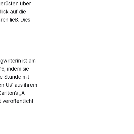
gerüsten über
ick auf die
en ließ. Dies
gwriterin ist am
16, indem sie
be Stunde mit
n Us“ aus ihrem
rlton’s „A
 veröffentlicht