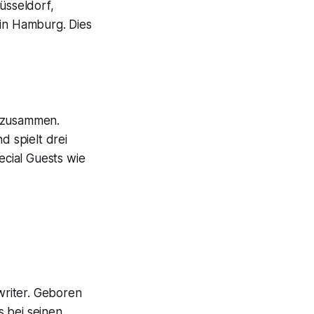
üsseldorf,
 in Hamburg. Dies
s zusammen.
 spielt drei
cial Guests wie
writer. Geboren
s bei seinen