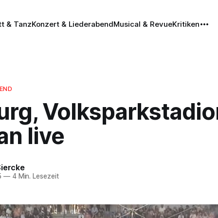
tt & Tanz
Konzert & Liederabend
Musical & Revue
Kritiken
BEND
rg, Volksparkstadio
n live
Siercke
5
—
4 Min. Lesezeit