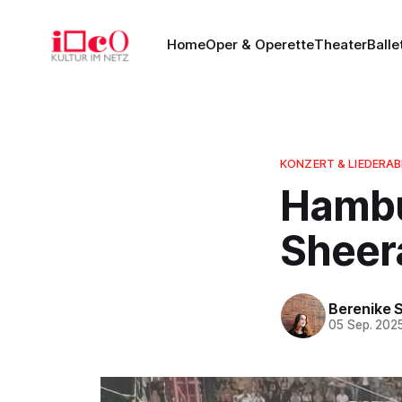
Home
Oper & Operette
Theater
Balle
KONZERT & LIEDERA
Hambu
Sheera
Berenike 
05 Sep. 202