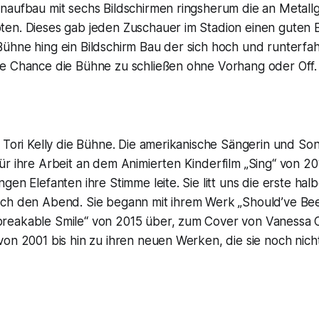
naufbau mit sechs Bildschirmen ringsherum die an Metall
en. Dieses gab jeden Zuschauer im Stadion einen guten Bl
hne hing ein Bildschirm Bau der sich hoch und runterfahr
e Chance die Bühne zu schließen ohne Vorhang oder Off.
 Tori Kelly die Bühne. Die amerikanische Sängerin und Son
r ihre Arbeit an dem Animierten Kinderfilm „Sing“ von 20
gen Elefanten ihre Stimme leite. Sie litt uns die erste hal
ch den Abend. Sie begann mit ihrem Werk „Should’ve Bee
eakable Smile“ von 2015 über, zum Cover von Vanessa Ca
on 2001 bis hin zu ihren neuen Werken, die sie noch nicht