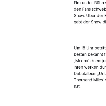
Ein runder Bühne
den Fans schwebt
Show. Über der Bü
gabt der Show di
Um 18 Uhr betritt
besten bekannt fü
„Meena“ einem jun
ihren werken dur
Debütalbum „Unbr
Thousand Miles“ v
hat.