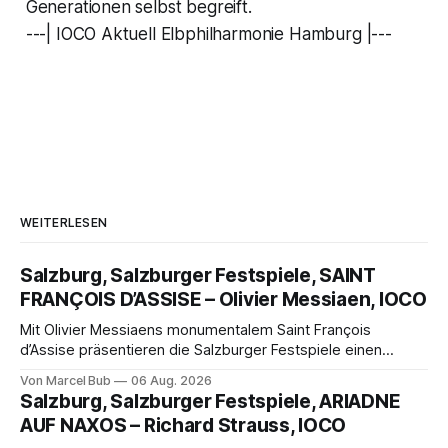
Generationen selbst begreift.
---| IOCO Aktuell Elbphilharmonie Hamburg |---
WEITERLESEN
Salzburg, Salzburger Festspiele, SAINT
FRANÇOIS D’ASSISE – Olivier Messiaen, IOCO
Mit Olivier Messiaens monumentalem Saint François
d’Assise präsentieren die Salzburger Festspiele einen
außergewöhnlichen Opernabend. Romeo Castellucci gelingt
Von Marcel Bub
06 Aug. 2026
eine bildgewaltige Inszenierung, Maxime Pascal entfaltet
Salzburg, Salzburger Festspiele, ARIADNE
die komplexe Partitur eindrucksvoll, Philippe Sly berührt als
AUF NAXOS – Richard Strauss, IOCO
Franziskus.