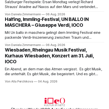
Salzburger Festspiele: Ersan Mondtag verlegt Richard
Strauss' Ariadne auf Naxos auf den Mars und verbindet
Science-Fiction mit Opernklassik. Musikalisch überzeugt die
Von Daniela Zimmermann
06 Aug. 2026
Aufführung mit starken Solisten und den Wiener
Halfing, Immling-Festival, UN BALLO IN
Philharmonikern, szenisch bleibt der zweite Akt jedoch
MASCHERA – Giuseppe Verdi, IOCO
hinter den Erwartungen zurück.
Mit Un ballo in maschera gelingt dem Immling Festival eine
packende Verdi-Inszenierung zwischen Traum und
Wirklichkeit. Verena von Kerssenbrock verbindet
Von Daniela Zimmermann
06 Aug. 2026
psychologische Tiefe mit starken Bildern, getragen von
Wiesbaden, Rheingau Musik Festival,
einem spielfreudigen Ensemble und einer musikalisch
Kurhaus Wiesbaden, Konzert am 31. Juli,
überzeugenden Gesamtleistung.
IOCO
Ein Abend, an dem man das Atmen vergisst. Es gibt Musik,
die unterhält. Es gibt Musik, die begeistert. Und es gibt
Musik, nach der man minutenlang kein Wort sagen kann.
Von Alla Perchikova
04 Aug. 2026
Genau so war der Abend im Kurhaus Wiesbaden, an dem
Johannes Brahms’ Erstes Klavierkonzert d-Moll op. 15 mit
Daniil