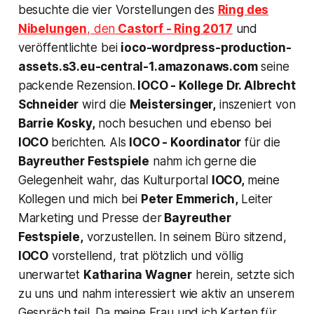
besuchte die vier Vorstellungen des
Ring des
Nibelungen
, den
Castorf - Ring 2017
und
veröffentlichte bei
ioco-wordpress-production-
assets.s3.eu-central-1.amazonaws.com
seine
packende Rezension.
IOCO - Kollege
Dr. Albrecht
Schneider
wird die
Meistersinger,
inszeniert von
Barrie Kosky,
noch besuchen und ebenso bei
IOCO
berichten. Als
IOCO
- Koordinator
für die
Bayreuther Festspiele
nahm ich gerne die
Gelegenheit wahr, das Kulturportal
IOCO,
meine
Kollegen und mich bei
Peter Emmerich,
Leiter
Marketing und Presse der
Bayreuther
Festspiele,
vorzustellen. In seinem Büro sitzend,
IOCO
vorstellend, trat plötzlich und völlig
unerwartet
Katharina Wagner
herein, setzte sich
zu uns und nahm interessiert wie aktiv an unserem
Gespräch teil. Da meine Frau und ich Karten für