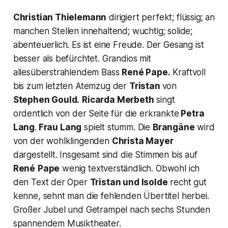
Christian Thielemann
dirigiert perfekt; flüssig; an
manchen Stellen innehaltend; wuchtig; solide;
abenteuerlich. Es ist eine Freude. Der Gesang ist
besser als befürchtet. Grandios mit
allesüberstrahlendem Bass
René Pape.
Kraftvoll
bis zum letzten Atemzug der
Tristan
von
Stephen Gould.
Ricarda Merbeth
singt
ordentlich von der Seite für die erkrankte
Petra
Lang
.
Frau Lang
spielt stumm. Die
Brangäne
wird
von der wohlklingenden
Christa Mayer
dargestellt. Insgesamt sind die Stimmen bis auf
René
Pape
wenig textverständlich. Obwohl ich
den Text der Oper
Tristan und Isolde
recht gut
kenne, sehnt man die fehlenden Übertitel herbei.
Großer Jubel und Getrampel nach sechs Stunden
spannendem Musiktheater.