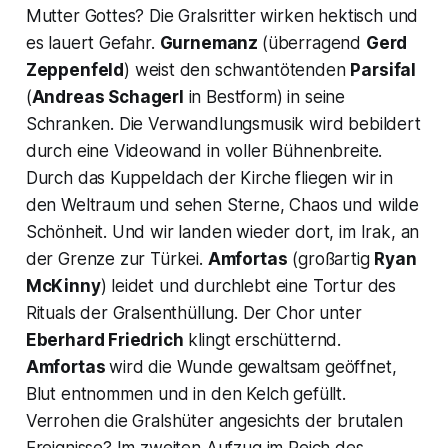
Mutter Gottes? Die Gralsritter wirken hektisch und
es lauert Gefahr.
Gurnemanz
(überragend
Gerd
Zeppenfeld
) weist den schwantötenden
Parsifal
(
Andreas Schagerl
in Bestform) in seine
Schranken. Die Verwandlungsmusik wird bebildert
durch eine Videowand in voller Bühnenbreite.
Durch das Kuppeldach der Kirche fliegen wir in
den Weltraum und sehen Sterne, Chaos und wilde
Schönheit. Und wir landen wieder dort, im Irak, an
der Grenze zur Türkei.
Amfortas
(großartig
Ryan
McKinny
) leidet und durchlebt eine Tortur des
Rituals der Gralsenthüllung. Der Chor unter
Eberhard Friedrich
klingt erschütternd.
Amfortas
wird die Wunde gewaltsam geöffnet,
Blut entnommen und in den Kelch gefüllt.
Verrohen die Gralshüter angesichts der brutalen
Ereignisse? Im zweiten Aufzug im Reich des