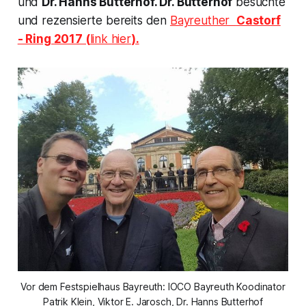
und
Dr. Hanns Butterhof. Dr. Butterhof
besuchte
und rezensierte bereits den
Bayreuther
Castorf
- Ring 2017 (
link hier
).
Vor dem Festspielhaus Bayreuth: IOCO Bayreuth Koodinator
Patrik Klein, Viktor E. Jarosch, Dr. Hanns Butterhof