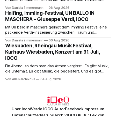
Science-Fiction mit Opernklassik. Musikalisch überzeugt die
Von Daniela Zimmermann
06 Aug. 2026
Aufführung mit starken Solisten und den Wiener
Halfing, Immling-Festival, UN BALLO IN
Philharmonikern, szenisch bleibt der zweite Akt jedoch
MASCHERA – Giuseppe Verdi, IOCO
hinter den Erwartungen zurück.
Mit Un ballo in maschera gelingt dem Immling Festival eine
packende Verdi-Inszenierung zwischen Traum und
Wirklichkeit. Verena von Kerssenbrock verbindet
Von Daniela Zimmermann
06 Aug. 2026
psychologische Tiefe mit starken Bildern, getragen von
Wiesbaden, Rheingau Musik Festival,
einem spielfreudigen Ensemble und einer musikalisch
Kurhaus Wiesbaden, Konzert am 31. Juli,
überzeugenden Gesamtleistung.
IOCO
Ein Abend, an dem man das Atmen vergisst. Es gibt Musik,
die unterhält. Es gibt Musik, die begeistert. Und es gibt
Musik, nach der man minutenlang kein Wort sagen kann.
Von Alla Perchikova
04 Aug. 2026
Genau so war der Abend im Kurhaus Wiesbaden, an dem
Johannes Brahms’ Erstes Klavierkonzert d-Moll op. 15 mit
Daniil
Über Ioco
Werde IOCO Autor
Facebook
Impressum
Datenschutzerklärung
Archiv
IOCO Kultur Lexikon