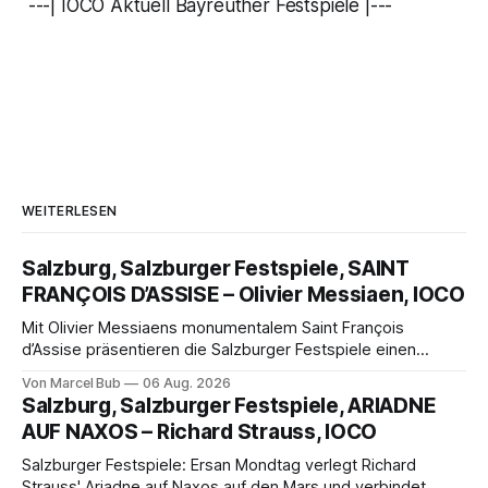
---| IOCO Aktuell Bayreuther Festspiele |---
WEITERLESEN
Salzburg, Salzburger Festspiele, SAINT
FRANÇOIS D’ASSISE – Olivier Messiaen, IOCO
Mit Olivier Messiaens monumentalem Saint François
d’Assise präsentieren die Salzburger Festspiele einen
außergewöhnlichen Opernabend. Romeo Castellucci gelingt
Von Marcel Bub
06 Aug. 2026
eine bildgewaltige Inszenierung, Maxime Pascal entfaltet
Salzburg, Salzburger Festspiele, ARIADNE
die komplexe Partitur eindrucksvoll, Philippe Sly berührt als
AUF NAXOS – Richard Strauss, IOCO
Franziskus.
Salzburger Festspiele: Ersan Mondtag verlegt Richard
Strauss' Ariadne auf Naxos auf den Mars und verbindet