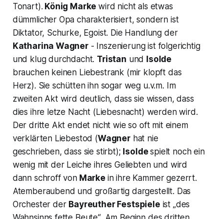
Tonart).
König Marke
wird nicht als etwas
dümmlicher Opa charakterisiert, sondern ist
Diktator, Schurke, Egoist. Die Handlung der
Katharina Wagner
- Inszenierung ist folgerichtig
und klug durchdacht.
Tristan
und
Isolde
brauchen keinen Liebestrank (mir klopft das
Herz). Sie schütten ihn sogar weg u.v.m. Im
zweiten Akt wird deutlich, dass sie wissen, dass
dies ihre letze Nacht (Liebesnacht) werden wird.
Der dritte Akt endet nicht wie so oft mit einem
verklärten Liebestod (
Wagner
hat nie
geschrieben, dass sie stirbt);
Isolde
spielt noch ein
wenig mit der Leiche ihres Geliebten und wird
dann schroff von
Marke
in ihre Kammer gezerrt.
Atemberaubend und großartig dargestellt. Das
Orchester der
Bayreuther Festspiele
ist „
des
Wahnsinns fette Beute“
. Am Beginn des dritten