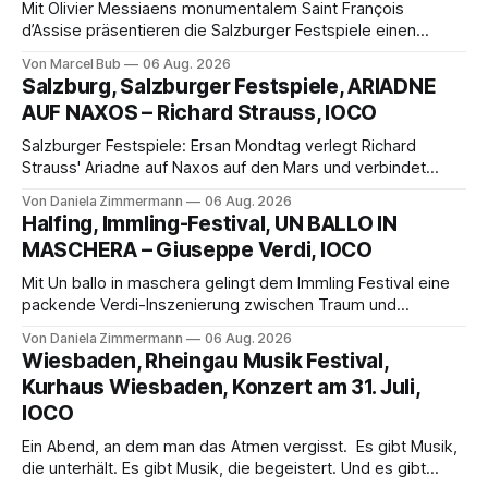
Mit Olivier Messiaens monumentalem Saint François
d’Assise präsentieren die Salzburger Festspiele einen
außergewöhnlichen Opernabend. Romeo Castellucci gelingt
Von Marcel Bub
06 Aug. 2026
eine bildgewaltige Inszenierung, Maxime Pascal entfaltet
Salzburg, Salzburger Festspiele, ARIADNE
die komplexe Partitur eindrucksvoll, Philippe Sly berührt als
AUF NAXOS – Richard Strauss, IOCO
Franziskus.
Salzburger Festspiele: Ersan Mondtag verlegt Richard
Strauss' Ariadne auf Naxos auf den Mars und verbindet
Science-Fiction mit Opernklassik. Musikalisch überzeugt die
Von Daniela Zimmermann
06 Aug. 2026
Aufführung mit starken Solisten und den Wiener
Halfing, Immling-Festival, UN BALLO IN
Philharmonikern, szenisch bleibt der zweite Akt jedoch
MASCHERA – Giuseppe Verdi, IOCO
hinter den Erwartungen zurück.
Mit Un ballo in maschera gelingt dem Immling Festival eine
packende Verdi-Inszenierung zwischen Traum und
Wirklichkeit. Verena von Kerssenbrock verbindet
Von Daniela Zimmermann
06 Aug. 2026
psychologische Tiefe mit starken Bildern, getragen von
Wiesbaden, Rheingau Musik Festival,
einem spielfreudigen Ensemble und einer musikalisch
Kurhaus Wiesbaden, Konzert am 31. Juli,
überzeugenden Gesamtleistung.
IOCO
Ein Abend, an dem man das Atmen vergisst. Es gibt Musik,
die unterhält. Es gibt Musik, die begeistert. Und es gibt